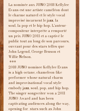
La nominée aux JUNO 2018 Kellylee 
Evans est une artiste caméléon dont 
le charme naturel et le style vocal 
improvisé incarnent le jazz, la 
soul, la pop et le hip-hop. L'auteur-
compositeur-interprète a remporté 
un prix JUNO 2011 et a captivé le 
public tout au long de son parcours, 
ouvrant pour des stars telles que 
John Legend, George Benson et 
Willie Nelson.
 ***
2018 JUNO nominee Kellylee Evans 
is a high-octane, chameleon-like  
performer whose natural charm 
and improvisational vocal style 
embody jazz, soul, pop, and hip-hop. 
The singer-songwriter won a 2011 
JUNO Award and has been 
captivating audiences along the way, 
opening for  stars such as John 