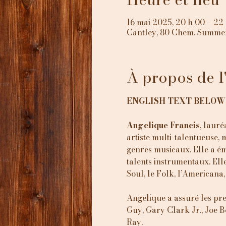
16 mai 2025, 20 h 00 – 22
Cantley, 80 Chem. Summer
À propos de 
ENGLISH TEXT BELOW
Angelique Francis
, laur
artiste multi-talentueuse, 
genres musicaux. Elle a ém
talents instrumentaux. Ell
Soul, le Folk, l’Americana, 
Angelique a assuré les pr
Guy, Gary Clark Jr., Joe 
Ray.