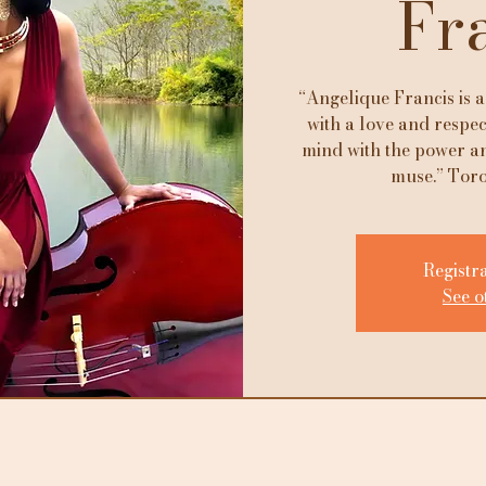
Fr
“Angelique Francis is 
with a love and respec
mind with the power a
muse.” Toro
Registra
See o