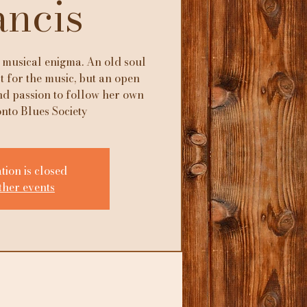
ancis
a musical enigma. An old soul
t for the music, but an open
nd passion to follow her own
nto Blues Society
tion is closed
ther events