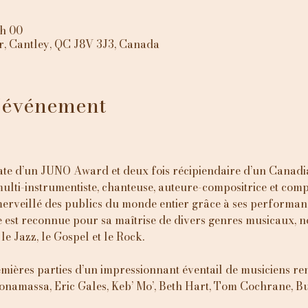
 h 00
, Cantley, QC J8V 3J3, Canada
l'événement
éate d’un JUNO Award et deux fois récipiendaire d’un Canadi
multi-instrumentiste, chanteuse, auteure-compositrice et comp
erveillé des publics du monde entier grâce à ses performance
e est reconnue pour sa maîtrise de divers genres musicaux, n
le Jazz, le Gospel et le Rock.
emières parties d’un impressionnant éventail de musiciens r
Bonamassa, Eric Gales, Keb’ Mo’, Beth Hart, Tom Cochrane, 