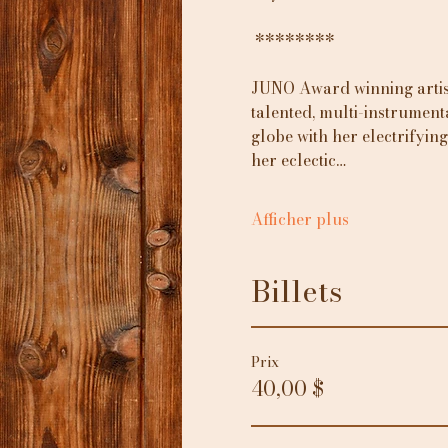
 ********
JUNO Award winning artis
talented, multi-instrument
globe with her electrifyin
her eclectic…
Afficher plus
Billets
Prix
40,00 $