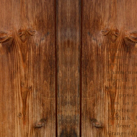
Que vous
corporat
formation
services 
s’harmonis
objectifs d
et au bord 
est privée
vous. La p
entreteni
cocktails. 
le décor 
Grange élég