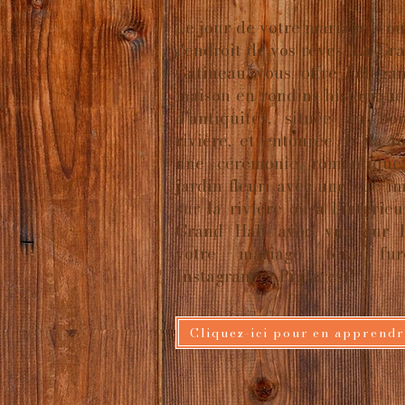
​Le jour de votre mariage, vo
l'endroit de vos rêves! La Gr
Gatineau vous offre l’éléga
maison en rondins historiqu
d’antiquités, située au b
rivière, et entourée de la f
une cérémonie romantique
jardin fleuri avec une vue i
sur la rivière ou à l'intérie
Grand Hall avec vue sur l
votre mariage fera fur
Instagram et Pinterest!
Cliquez-ici pour en apprendr