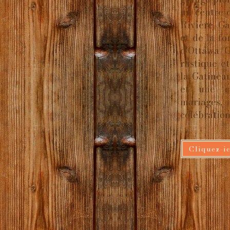
un centre 
Rivière Ga
et de la f
d'Ottawa/
rustique et
la Gatineau
et une cu
mariages
célébration
Cliquez-i