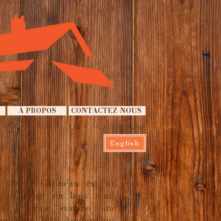
À PROPOS
CONTACTEZ-NOUS
English
 de la Gatineau est un
e bâtiment en bois rond,
 à l'origine comme une
nière en 1819. Aujourd'hui,