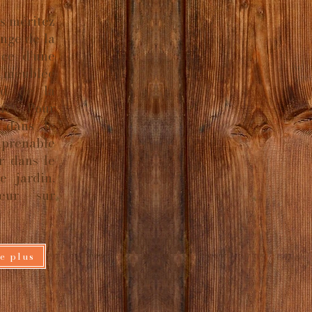
us méritez
ange de la
nce d’une
e meublée
ord de la
orêt. Pour
 dans le
mprenable
ur dans le
e jardin,
eur sur
e plus