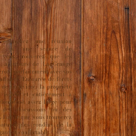
 planifiez une réunion
ive ou une séance de
, vous trouverez que les
et alentours de La Grange
eront parfaitement avec vos
’affaires. Entourée de forêts
de la rivière, la propriété
, isolée et entièrement à
elouse est assez large pour
r des discussions ou des
A l’intérieur, vous trouverez
naturel des rondins de la
ant et confortable.