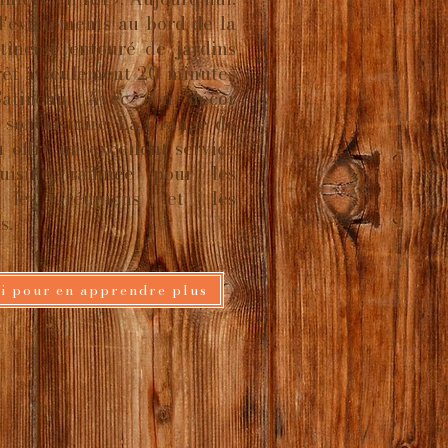
d'événements au bord de la
tineau, entouré de jardins
orêt à seulement 20 minutes
Gatineau. Avec son décor
 son histoire, La Grange de
 offre un excellent service
isine raffinée pour les
, les réunions et les
s.
ci pour en apprendre plus