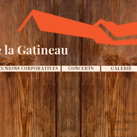
 la Gatineau
ÉUNIONS CORPORATIVES
CONCERTS
GALERIE
La Grange
magnifiqu
construit
grange pion