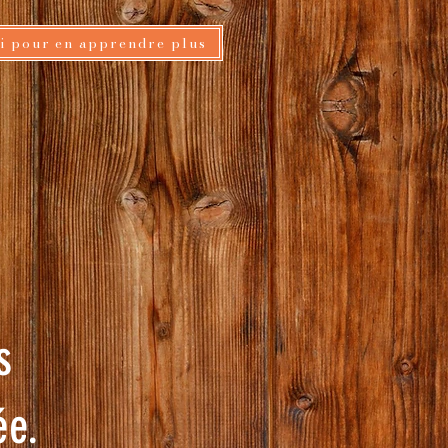
ci pour en apprendre plus
s
ée.